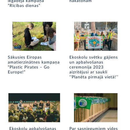
ikgadējā kampaņā
hakatonam
“Rīcības dienas”
Sākusies Eiropas
Ekoskolu svētku gājiens
amatierzinātnes kampaņa
un apbalvošanas
“Plastic Pirates – Go
ceremonija 2023
Europe!”
aizritējusi ar saukli
‘’Planēta pirmajā vietā!’’
Ekoskolu apbalvošanas
Par sasniegumiem vides