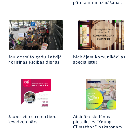
pārmaiņu mazināšanai.
Jau desmito gadu Latvijā
Meklējam komunikācijas
norisinās Rīcības dienas
speciālistu!
Jauno vides reportieru
Aicinām skolēnus
ievadvebinārs
pieteikties “Young
Climathon” hakatonam