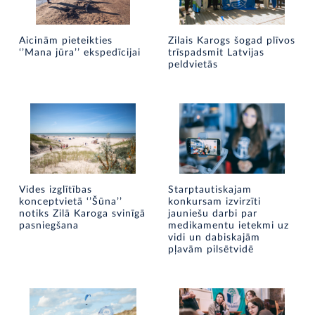
Aicinām pieteikties
Zilais Karogs šogad plīvos
‘’Mana jūra’’ ekspedīcijai
trīspadsmit Latvijas
peldvietās
Vides izglītības
Starptautiskajam
konceptvietā ‘’Šūna’’
konkursam izvirzīti
notiks Zilā Karoga svinīgā
jauniešu darbi par
pasniegšana
medikamentu ietekmi uz
vidi un dabiskajām
pļavām pilsētvidē