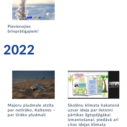
Pievienojies
brīvprātīgajiem!
2022
Majoru pludmale atzīta
Skolēnu klimata hakatonā
par netīrāko, Kaltenes –
uzvar ideja par lietotni
par tīrāko pludmali
pārtikas ilgtspējīgākai
izmantošanai; piedāvā arī
citas idejas klimata