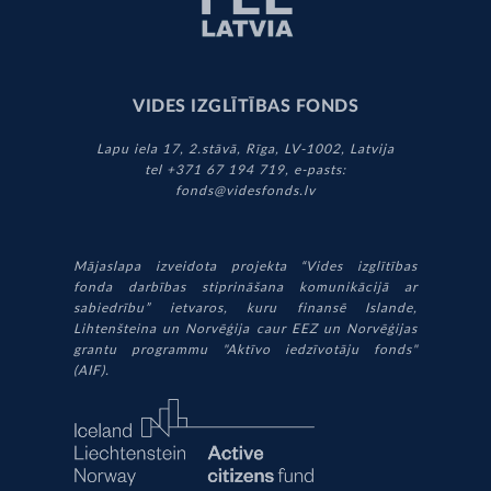
VIDES IZGLĪTĪBAS FONDS
Lapu iela 17, 2.stāvā, Rīga, LV-1002, Latvija
tel +371 67 194 719, e-pasts:
fonds@videsfonds.lv
Mājaslapa izveidota projekta “Vides izglītības
fonda darbības stiprināšana komunikācijā ar
sabiedrību” ietvaros, kuru finansē Islande,
Lihtenšteina un Norvēģija caur EEZ un Norvēģijas
grantu programmu "Aktīvo iedzīvotāju fonds"
(AIF).