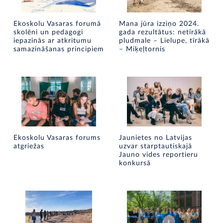
Ekoskolu Vasaras forumā
Mana jūra izziņo 2024.
skolēni un pedagogi
gada rezultātus: netīrākā
iepazinās ar atkritumu
pludmale – Lielupe, tīrākā
samazināšanas principiem
– Miķeļtornis
Ekoskolu Vasaras forums
Jaunietes no Latvijas
atgriežas
uzvar starptautiskajā
Jauno vides reportieru
konkursā