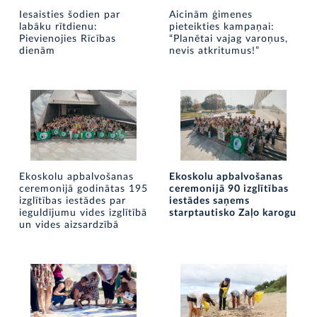
Iesaisties šodien par
Aicinām ģimenes
labāku rītdienu:
pieteikties kampaņai:
Pievienojies Rīcības
“Planētai vajag varoņus,
dienām
nevis atkritumus!”
Ekoskolu apbalvošanas
Ekoskolu apbalvošanas
ceremonijā godinātas 195
ceremonijā 90 izglītības
izglītības iestādes par
iestādes saņems
ieguldījumu vides izglītībā
starptautisko Zaļo karogu
un vides aizsardzībā