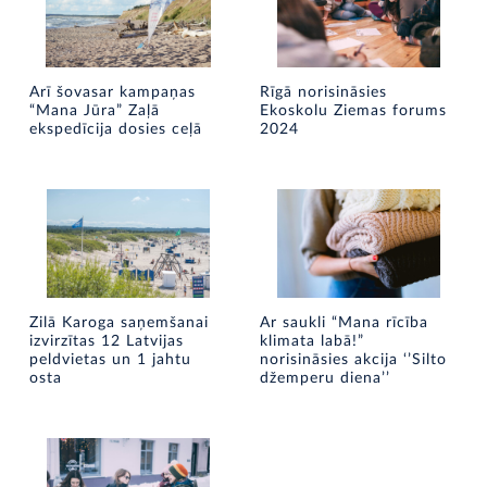
Arī šovasar kampaņas
Rīgā norisināsies
“Mana Jūra” Zaļā
Ekoskolu Ziemas forums
ekspedīcija dosies ceļā
2024
Zilā Karoga saņemšanai
Ar saukli “Mana rīcība
izvirzītas 12 Latvijas
klimata labā!”
peldvietas un 1 jahtu
norisināsies akcija ‘’Silto
osta
džemperu diena’’