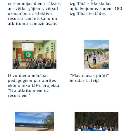
ceremonijas diena sāksies
izglītībā – Ekoskolas
ar svētku gājienu, vēršot
apbalvojumus saņem 180
uzmanību uz efektīvu
izglītības iestādes
resursu izmantošanu un
atkritumu samazināšanu
Divu dienu mācības
‘’Plastmasas pirāti’’
pedagogiem par aprites
ierodas Latvijā
ekonomiku LIFE projektā
‘’No atkritumiem uz
resursiem’’