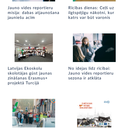
Jauno vides reportieru
Rīcības dienas: Ceļš uz
misija: dabas atjaunošana
ilgtspējīgu nākotni, kur
jauniešu acīm
katrs var būt varonis
Latvijas Ekoskolu
No idejas līdz rīcībai:
skolotājas gūst jaunas
Jauno vides reportieru
zināšanas Erasmus+
sezona ir atklāta
projektā Turcijā