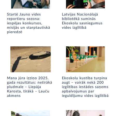
Startē Jauno vides
Latvijas Nacionālajā
reportieru sezona:
bibliotēkā suminās
iespējas konkursos,
Ekoskolu sasniegumus
misijās un starptautiskā
vides izglītībā
pieredzē
Mana jūra izziņo 2025.
Ekoskolu kustība turpina
gada rezultātus: netīrākā
augt – vairāk nekā 200
pludmale – Liepāja
izglītības iestādes saņems
Karosta, tīrākā – Lauču
apbalvojumus par
akmens
ieguldījumu vides izglītībā