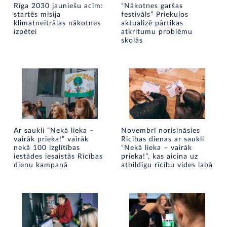
Rīga 2030 jauniešu acīm:
“Nākotnes garšas
startēs misija
festivāls” Priekuļos
klimatneitrālas nākotnes
aktualizē pārtikas
izpētei
atkritumu problēmu
skolās
Ar saukli ”Nekā lieka –
Novembrī norisināsies
vairāk prieka!” vairāk
Rīcības dienas ar saukli
nekā 100 izglītības
“Nekā lieka – vairāk
iestādes iesaistās Rīcības
prieka!”, kas aicina uz
dienu kampaņā
atbildīgu rīcību vides labā