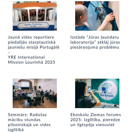
Jaunā vides reportiere
Izstāde “Jūras ļaundaru
piedalījās starptautiskā
laboratorija” atklāj jūras
jauniešu misijā Portugālē
piesārņojuma problēmu
–
YRE International
Mission Lourinhã 2025
Seminārs: Radošas
Ekoskolu Ziemas forums
mācību stundas
2025: Izglītība, pieredze
pilsoniskajā un vides
un ilgtspēja vienuviet
izglītībā