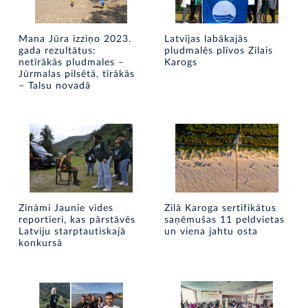
Mana Jūra izziņo 2023.
Latvijas labākajās
gada rezultātus:
pludmalēs plīvos Zilais
netīrākās pludmales –
Karogs
Jūrmalas pilsētā, tīrākās
– Talsu novadā
Zināmi Jaunie vides
Zilā Karoga sertifikātus
reportieri, kas pārstāvēs
saņēmušas 11 peldvietas
Latviju starptautiskajā
un viena jahtu osta
konkursā