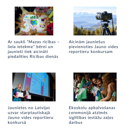
Ar saukli “Mazas rīcības –
Aicinām jauniešus
liela ietekme” bērni un
pievienoties Jauno vides
jaunieši tiek aicināti
reportieru konkursam
piedalīties Rīcības dienās
Jaunietes no Latvijas
Ekoskolu apbalvošanas
uzvar starptautiskajā
ceremonijā atzīmēs
Jauno vides reportieru
izglītības iestāžu zaļos
konkursā
darbus