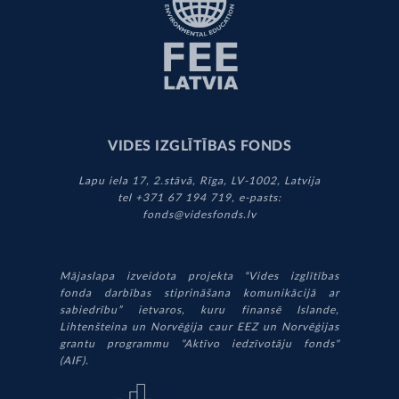
VIDES IZGLĪTĪBAS FONDS
Lapu iela 17, 2.stāvā, Rīga, LV-1002, Latvija
tel +371 67 194 719, e-pasts:
fonds@videsfonds.lv
Mājaslapa izveidota projekta “Vides izglītības
fonda darbības stiprināšana komunikācijā ar
sabiedrību” ietvaros, kuru finansē Islande,
Lihtenšteina un Norvēģija caur EEZ un Norvēģijas
grantu programmu "Aktīvo iedzīvotāju fonds"
(AIF).