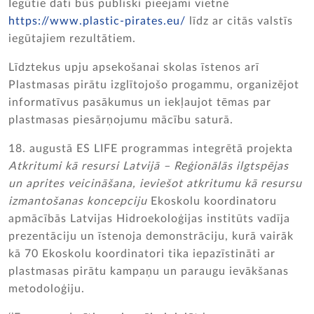
Iegūtie dati būs publiski pieejami vietnē
https://www.plastic-pirates.eu/
līdz ar citās valstīs
iegūtajiem rezultātiem.
Līdztekus upju apsekošanai skolas īstenos arī
Plastmasas pirātu izglītojošo progammu, organizējot
informatīvus pasākumus un iekļaujot tēmas par
plastmasas piesārņojumu mācību saturā.
18. augustā ES LIFE programmas integrētā projekta
Atkritumi kā resursi Latvijā – Reģionālās ilgtspējas
un aprites veicināšana, ieviešot atkritumu kā resursu
izmantošanas koncepciju
Ekoskolu koordinatoru
apmācībās Latvijas Hidroekoloģijas institūts vadīja
prezentāciju un īstenoja demonstrāciju, kurā vairāk
kā 70 Ekoskolu koordinatori tika iepazīstināti ar
plastmasas pirātu kampaņu un paraugu ievākšanas
metodoloģiju.