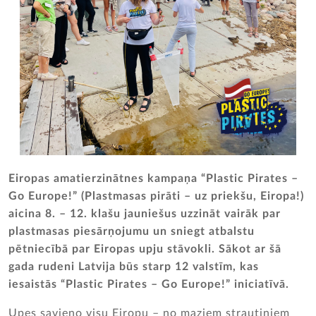
Eiropas amatierzinātnes kampaņa “Plastic Pirates –
Go Europe!” (Plastmasas pirāti – uz priekšu, Eiropa!)
aicina 8. – 12. klašu jauniešus uzzināt vairāk par
plastmasas piesārņojumu un sniegt atbalstu
pētniecībā par Eiropas upju stāvokli. Sākot ar šā
gada rudeni Latvija būs starp 12 valstīm, kas
iesaistās “Plastic Pirates – Go Europe!” iniciatīvā.
Upes savieno visu Eiropu – no maziem strautiņiem