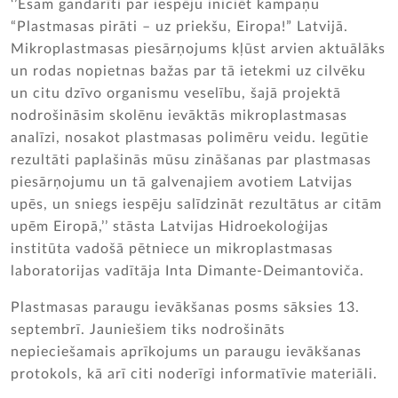
‘’Esam gandarīti par iespēju iniciēt kampaņu
“Plastmasas pirāti – uz priekšu, Eiropa!” Latvijā.
Mikroplastmasas piesārņojums kļūst arvien aktuālāks
un rodas nopietnas bažas par tā ietekmi uz cilvēku
un citu dzīvo organismu veselību, šajā projektā
nodrošināsim skolēnu ievāktās mikroplastmasas
analīzi, nosakot plastmasas polimēru veidu. Iegūtie
rezultāti paplašinās mūsu zināšanas par plastmasas
piesārņojumu un tā galvenajiem avotiem Latvijas
upēs, un sniegs iespēju salīdzināt rezultātus ar citām
upēm Eiropā,’’ stāsta Latvijas Hidroekoloģijas
institūta vadošā pētniece un mikroplastmasas
laboratorijas vadītāja Inta Dimante-Deimantoviča.
Plastmasas paraugu ievākšanas posms sāksies 13.
septembrī. Jauniešiem tiks nodrošināts
nepieciešamais aprīkojums un paraugu ievākšanas
protokols, kā arī citi noderīgi informatīvie materiāli.