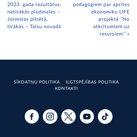
2023. gada rezultātus:
pedagogiem par aprites
netīrākās pludmales –
ekonomiku LIFE
Jūrmalas pilsētā,
projektā ‘’No
tīrākās – Talsu novadā
atkritumiem uz
resursiem’’
SĪKDATŅU POLITIKA
ILGTSPĒJĪBAS POLITIKA
KONTAKTI