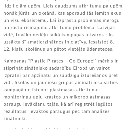
līdz lielām upēm. Liels daudzums atkritumu pa upēm
nonāk jūrās un okeānā, kas apdraud tās iemītniekus
un visu ekosistēmu. Lai izprastu problēmas mērogu
un rastu risinājumu atkritumu problēmai Latvijas
vidē, tuvāko nedēļu laikā kampaņas ietvaros tiks
uzsākta šī amatierzinātnes iniciatīva, iesaistot 8. –
12. klašu skolēnus un pētot vietējās ūdensteces.
Kampaņas “Plastic Pirates – Go Europe!”
mērķis ir
stiprināt zinātnisko sadarbību Eiropā un vairot
izpratni par apzinātu un saudzīgu izturēšanos pret
vidi. Skolas un jauniešu grupas aicināti iesaistīties
kampaņā un īstenot plastmasas atkritumu
monitoringu upju krastos un mikoroplastmasas
paraugu ievākšanu tajās, kā arī reģistrēt iegūtos
rezultātus. Ievāktos paraugus pēc tam analizēs
zinātnieki.