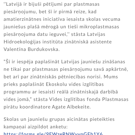
‘’Latvijā ir bijuši pētījumi par plastmasas
piesārņojumu, bet šī ir pirmā reize, kad
amatierzinātnes iniciatīva iesaista skolas vecuma
jauniešus plašā mērogā un tieši mikroplastmasas
piesārņojuma datu ieguvei,’’ stāsta Latvijas
Hidroekoloģijas institūta zinātniskā asistente
Valentīna Burdukovska.
“Šī ir iespēja paplašināt Latvijas jauniešu zināšanas
ne tikai par plastmasas piesārņojumu savā apkārtnē,
bet arī par zinātniskās pētniecības norisi. Mums
prieks paplašināt Ekoskolu vides izglītības
programmu ar iesaisti reālā zinātniskajā darbībā
vides jomā,” stāsta Vides izglītības fonda Plastmasas
pirātu koordinatore Agate Albekeite.
Skolas un jauniešu grupas aicinātas pieteikties
kampaņai aizpildot anketu:
https://forms.gle/9EWzeRNWyypGFb1Y6