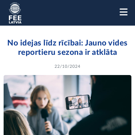
M
No idejas līdz rīcībai: Jauno vides
reportieru sezona ir atklāta
22/10/2024