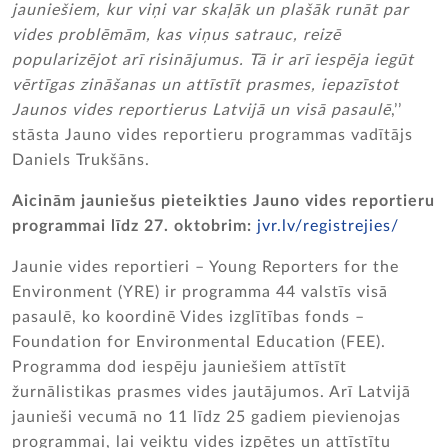
jauniešiem, kur viņi var skaļāk un plašāk runāt par
vides problēmām, kas viņus satrauc, reizē
popularizējot arī risinājumus. Tā ir arī iespēja iegūt
vērtīgas zināšanas un attīstīt prasmes, iepazīstot
Jaunos vides reportierus Latvijā un visā pasaulē
,’’
stāsta Jauno vides reportieru programmas vadītājs
Daniels Trukšāns.
Aicinām jauniešus pieteikties Jauno vides reportieru
programmai līdz 27. oktobrim:
jvr.lv/registrejies/
Jaunie vides reportieri – Young Reporters for the
Environment (YRE) ir programma 44 valstīs visā
pasaulē, ko koordinē Vides izglītības fonds –
Foundation for Environmental Education (FEE).
Programma dod iespēju jauniešiem attīstīt
žurnālistikas prasmes vides jautājumos. Arī Latvijā
jaunieši vecumā no 11 līdz 25 gadiem pievienojas
programmai, lai veiktu vides izpētes un attīstītu