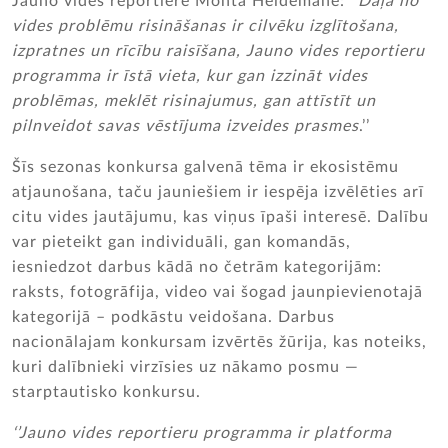
Jauno vides reportiere Monta Heidemane: ‘’
Daļa no
vides problēmu risināšanas ir cilvēku izglītošana,
izpratnes un rīcību raisīšana, Jauno vides reportieru
programma ir īstā vieta, kur gan izzināt vides
problēmas, meklēt risinajumus, gan attīstīt un
pilnveidot savas vēstījuma izveides prasmes
.’’
Šīs sezonas konkursa galvenā tēma ir ekosistēmu
atjaunošana, taču jauniešiem ir iespēja izvēlēties arī
citu vides jautājumu, kas viņus īpaši interesē. Dalību
var pieteikt gan individuāli, gan komandās,
iesniedzot darbus kādā no četrām kategorijām:
raksts, fotogrāfija, video vai šogad jaunpievienotajā
kategorijā – podkāstu veidošana. Darbus
nacionālajam konkursam izvērtēs žūrija, kas noteiks,
kuri dalībnieki virzīsies uz nākamo posmu —
starptautisko konkursu.
‘’Jauno vides reportieru programma ir platforma