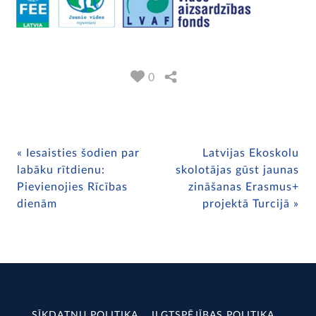
0
Iesaisties šodien par
Latvijas Ekoskolu
labāku rītdienu:
skolotājas gūst jaunas
Pievienojies Rīcības
zināšanas Erasmus+
dienām
projektā Turcijā
SĪKDATŅU POLITIKA
ILGTSPĒJĪBAS POLITIKA