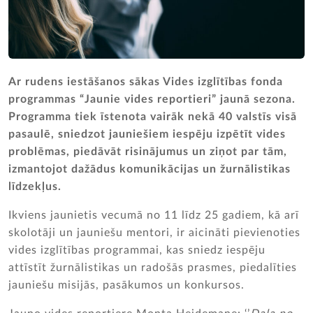
Ar rudens iestāšanos sākas Vides izglītības fonda
programmas “Jaunie vides reportieri” jaunā sezona.
Programma tiek īstenota vairāk nekā 40 valstīs visā
pasaulē, sniedzot jauniešiem iespēju izpētīt vides
problēmas, piedāvāt risinājumus un ziņot par tām,
izmantojot dažādus komunikācijas un žurnālistikas
līdzekļus.
Ikviens jaunietis vecumā no 11 līdz 25 gadiem, kā arī
skolotāji un jauniešu mentori, ir aicināti pievienoties
vides izglītības programmai, kas sniedz iespēju
attīstīt žurnālistikas un radošās prasmes, piedalīties
jauniešu misijās, pasākumos un konkursos.