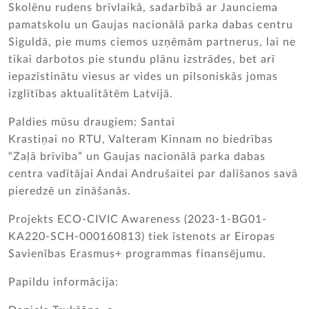
Skolēnu rudens brīvlaikā, sadarbībā ar Jaunciema
pamatskolu un Gaujas nacionālā parka dabas centru
Siguldā, pie mums ciemos uzņēmām partnerus, lai ne
tikai darbotos pie stundu plānu izstrādes, bet arī
iepazīstinātu viesus ar vides un pilsoniskās jomas
izglītības aktualitātēm Latvijā.
Paldies mūsu draugiem: Santai
Krastiņai no RTU, Valteram Kinnam no biedrības
“Zaļā brīvība” un Gaujas nacionālā parka dabas
centra vadītājai Andai Andrušaitei par dalīšanos savā
pieredzē un zināšanās.
Projekts ECO-CIVIC Awareness (2023-1-BG01-
KA220-SCH-000160813) tiek īstenots ar Eiropas
Savienības Erasmus+ programmas finansējumu.
Papildu informācija: