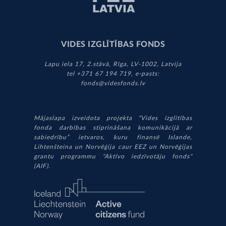
VIDES IZGLĪTĪBAS FONDS
Lapu iela 17, 2.stāvā, Rīga, LV-1002, Latvija
tel +371 67 194 719, e-pasts:
fonds@videsfonds.lv
Mājaslapa izveidota projekta “Vides izglītības
fonda darbības stiprināšana komunikācijā ar
sabiedrību” ietvaros, kuru finansē Islande,
Lihtenšteina un Norvēģija caur EEZ un Norvēģijas
grantu programmu "Aktīvo iedzīvotāju fonds"
(AIF).