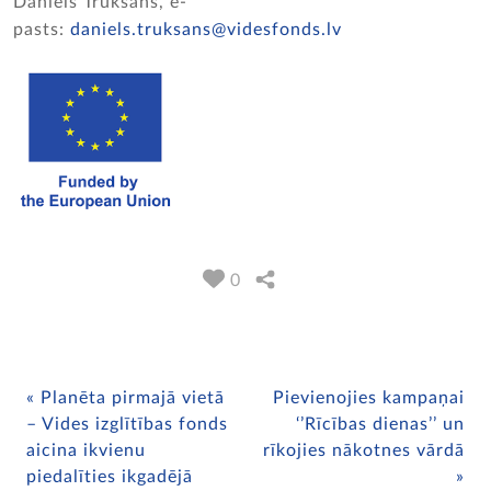
Daniels Trukšāns, e-
pasts:
daniels.truksans@videsfonds.lv
0
Planēta pirmajā vietā
Pievienojies kampaņai
– Vides izglītības fonds
‘’Rīcības dienas’’ un
aicina ikvienu
rīkojies nākotnes vārdā
piedalīties ikgadējā