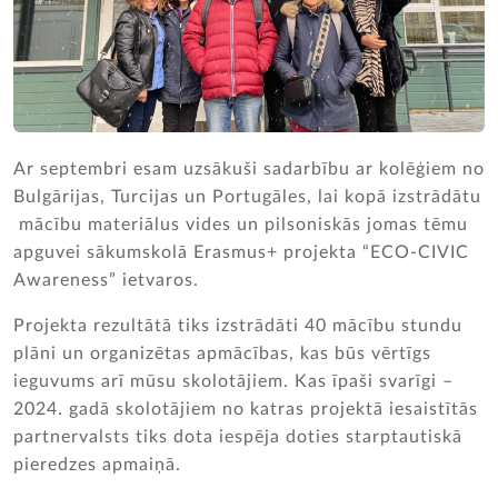
Ar septembri esam uzsākuši sadarbību ar kolēģiem no
Bulgārijas, Turcijas un Portugāles, lai kopā izstrādātu
mācību materiālus vides un pilsoniskās jomas tēmu
apguvei sākumskolā Erasmus+ projekta “ECO-CIVIC
Awareness” ietvaros.
Projekta rezultātā tiks izstrādāti 40 mācību stundu
plāni un organizētas apmācības, kas būs vērtīgs
ieguvums arī mūsu skolotājiem. Kas īpaši svarīgi –
2024. gadā skolotājiem no katras projektā iesaistītās
partnervalsts tiks dota iespēja doties starptautiskā
pieredzes apmaiņā.