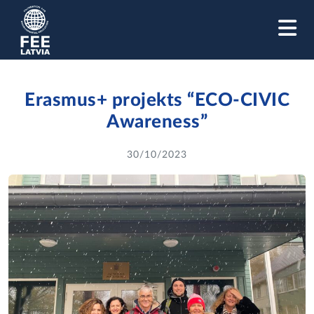
M
Erasmus+ projekts “ECO-CIVIC
Awareness”
30/10/2023