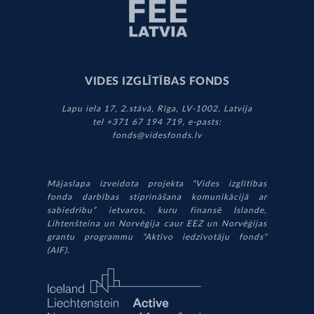
VIDES IZGLĪTĪBAS FONDS
Lapu iela 17, 2.stāvā, Rīga, LV-1002, Latvija
tel +371 67 194 719, e-pasts:
fonds@videsfonds.lv
Mājaslapa izveidota projekta “Vides izglītības
fonda darbības stiprināšana komunikācijā ar
sabiedrību” ietvaros, kuru finansē Islande,
Lihtenšteina un Norvēģija caur EEZ un Norvēģijas
grantu programmu "Aktīvo iedzīvotāju fonds"
(AIF).