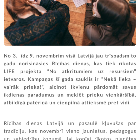
No 3. līdz 9. novembrim visā Latvijā jau trīspadsmito
gadu norisināsies Rīcības dienas, kas tiek rīkotas
LIFE projekta “No atkritumiem uz resursiem”
ietvaros. Kampaņas šī gada sauklis ir “Nekā lieka –
vairāk prieka!”, aicinot ikvienu pārdomāt savus
ikdienas paradumus un meklēt prieku vienkāršībā,
atbildīgā patēriņā un cieņpilnā attieksmē pret vidi.
Rīcības dienas Latvijā un pasaulē kļuvušas par
tradīciju, kas novembrī vieno jauniešus, pedagogus
un sabiedrību kopumā, lai kopīgi rīkotos planētas