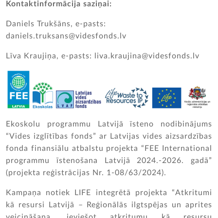
Kontaktinformācija saziņai:
Daniels Trukšāns, e-pasts:
daniels.truksans@videsfonds.lv
Līva Kraujiņa, e-pasts: liva.kraujina@videsfonds.lv
Ekoskolu programmu Latvijā īsteno nodibinājums
“Vides izglītības fonds” ar Latvijas vides aizsardzības
fonda finansiālu atbalstu projekta “FEE International
programmu īstenošana Latvijā 2024.-2026. gadā”
(projekta reģistrācijas Nr. 1-08/63/2024).
Kampaņa notiek LIFE integrētā projekta “Atkritumi
kā resursi Latvijā – Reģionālās ilgtspējas un aprites
veicināšana, ieviešot atkritumu kā resursu