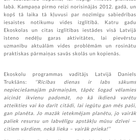
labā. Kampaņa pirmo reizi norisinājās 2012. gadā, un
kopš tā laika tā kļuvusi par nozīmīgu sabiedrības
iesaistes notikumu vides izglītībā. Katru gadu
Ekoskolas un citas izglītības iestādes visā Latvijā
īsteno nedēļu garas aktivitātes, lai pievērstu
uzmanību aktuālām vides problēmām un rosinātu
praktiskas pārmaiņas savās skolās un kopienās.
Ekoskolu programmas vadītājs Latvijā Daniels
Trukšāns:
‘’Rīcības dienas ir labs sākums
nepieciešamajām pārmaiņām, tāpēc šogad vēlamies
aicināt ikvienu padomāt, no kā ikdienā varētu
atteikties vai ko darīt citādi, lai iegūtu gan mēs paši,
gan planēta. Jo mazāk ietekmējam planētu, jo vairāk
paliek resursu un labvēlīgu apstākļu mūsu dzīvei —
citiem vārdiem, nekā lieka – vairāk prieka!’’