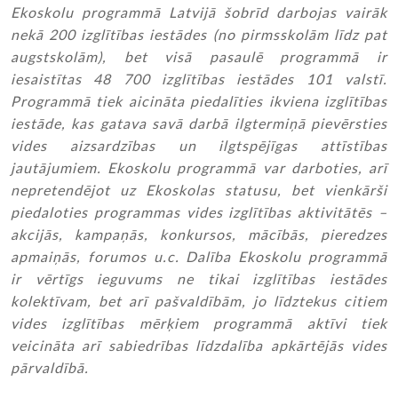
Ekoskolu programmā Latvijā šobrīd darbojas vairāk
nekā 200 izglītības iestādes (no pirmsskolām līdz pat
augstskolām), bet visā pasaulē programmā ir
iesaistītas 48 700 izglītības iestādes 101 valstī.
Programmā tiek aicināta piedalīties ikviena izglītības
iestāde, kas gatava savā darbā ilgtermiņā pievērsties
vides aizsardzības un ilgtspējīgas attīstības
jautājumiem. Ekoskolu programmā var darboties, arī
nepretendējot uz Ekoskolas statusu, bet vienkārši
piedaloties programmas vides izglītības aktivitātēs –
akcijās, kampaņās, konkursos, mācībās, pieredzes
apmaiņās, forumos u.c. Dalība Ekoskolu programmā
ir vērtīgs ieguvums ne tikai izglītības iestādes
kolektīvam, bet arī pašvaldībām, jo līdztekus citiem
vides izglītības mērķiem programmā aktīvi tiek
veicināta arī sabiedrības līdzdalība apkārtējās vides
pārvaldībā.