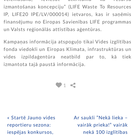
izmantošanas koncepciju” (LIFE Waste To Resources
IP, LIFE20 IPE/LV/000014) ietvaros, kas ir saņēmis
finansējumu no Eiropas Savienības LIFE programmas
un Valsts reģionālās attīstības aģentūras.
Kampaņas informācija atspoguļo tikai Vides izglītības
fonda viedokli un Eiropas Klimata, infrastruktūras un
vides izpildaģentūra neatbild par to, kā tiek
izmantota tajā paustā informācija.
1
Startē Jauno vides
Ar saukli ”Nekā lieka –
reportieru sezona:
vairāk prieka!” vairāk
iespējas konkursos,
nekā 100 izglītības