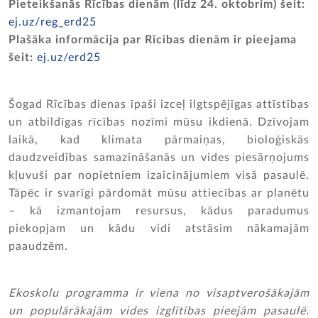
Pieteikšanās Rīcības dienām (līdz 24. oktobrim) šeit:
ej.uz/reg_erd25
Plašāka informācija par Rīcības dienām ir pieejama
šeit:
ej.uz/erd25
Šogad Rīcības dienas īpaši izceļ ilgtspējīgas attīstības
un atbildīgas rīcības nozīmi mūsu ikdienā. Dzīvojam
laikā, kad klimata pārmaiņas, bioloģiskās
daudzveidības samazināšanās un vides piesārņojums
kļuvuši par nopietniem izaicinājumiem visā pasaulē.
Tāpēc ir svarīgi pārdomāt mūsu attiecības ar planētu
– kā izmantojam resursus, kādus paradumus
piekopjam un kādu vidi atstāsim nākamajām
paaudzēm.
Ekoskolu programma ir viena no visaptverošākajām
un populārākajām vides izglītības pieejām pasaulē.