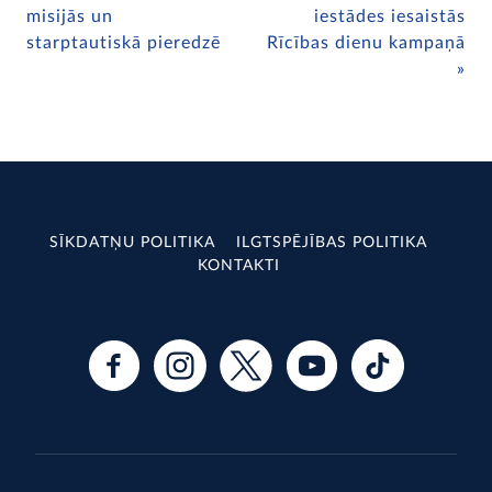
misijās un
iestādes iesaistās
starptautiskā pieredzē
Rīcības dienu kampaņā
SĪKDATŅU POLITIKA
ILGTSPĒJĪBAS POLITIKA
KONTAKTI