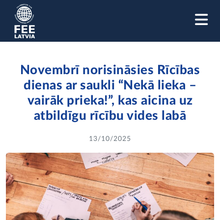
M
Novembrī norisināsies Rīcības
dienas ar saukli “Nekā lieka –
vairāk prieka!”, kas aicina uz
atbildīgu rīcību vides labā
13/10/2025