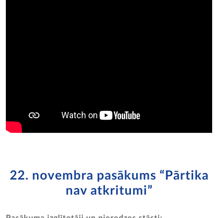
22. novembra pasākums “Pārtika
nav atkritumi”
Pasākuma izglītotāji un pieredzes stāsti: