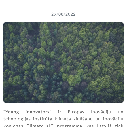
29/08/2022
“Young innovators”
ir Eiropas Inovāciju un
tehnoloģijas institūta klimata zināšanu un inovāciju
kopienas Climate-KIC programma, kas Latvijā tiek