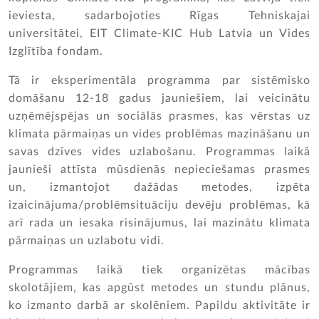
ieviesta, sadarbojoties Rīgas Tehniskajai
universitātei, EIT Climate-KIC Hub Latvia un Vides
Izglītība fondam.
Tā ir eksperimentāla programma par sistēmisko
domāšanu 12-18 gadus jauniešiem, lai veicinātu
uzņēmējspējas un sociālās prasmes, kas vērstas uz
klimata pārmaiņas un vides problēmas mazināšanu un
savas dzīves vides uzlabošanu. Programmas laikā
jaunieši attīsta mūsdienās nepieciešamas prasmes
un, izmantojot dažādas metodes, izpēta
izaicinājuma/problēmsituāciju devēju problēmas, kā
arī rada un iesaka risinājumus, lai mazinātu klimata
pārmaiņas un uzlabotu vidi.
Programmas laikā tiek organizētas mācības
skolotājiem, kas apgūst metodes un stundu plānus,
ko izmanto darbā ar skolēniem. Papildu aktivitāte ir