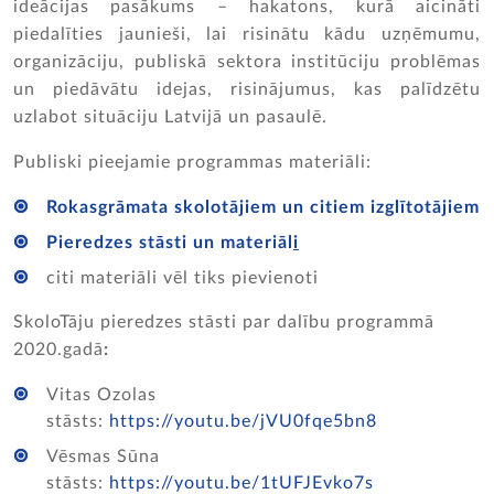
ideācijas pasākums – hakatons, kurā aicināti
piedalīties jaunieši, lai risinātu kādu uzņēmumu,
organizāciju, publiskā sektora institūciju problēmas
un piedāvātu idejas, risinājumus, kas palīdzētu
uzlabot situāciju Latvijā un pasaulē.
Publiski pieejamie programmas materiāli:
Rokasgrāmata skolotājiem un citiem izglītotājiem
Pieredzes stāsti un materiāl
i
citi materiāli vēl tiks pievienoti
SkoloTāju pieredzes stāsti par dalību programmā
2020.gadā
:
Vitas Ozolas
stāsts:
https://youtu.be/jVU0fqe5bn8
Vēsmas Sūna
stāsts:
https://youtu.be/1tUFJEvko7s