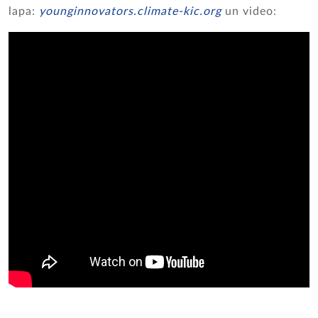
lapa:
younginnovators.climate-kic.org
un video: