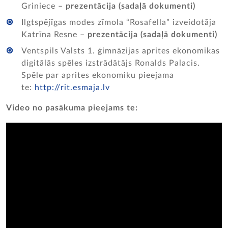
Griniece –
prezentācija (sadaļā dokumenti)
Ilgtspējīgas modes zīmola “Rosafella” izveidotāja
Katrīna Resne –
prezentācija (sadaļā dokumenti)
Ventspils Valsts 1. ģimnāzijas aprites ekonomikas
digitālās spēles izstrādātājs Ronalds Palacis.
Spēle par aprites ekonomiku pieejama
te:
http://rit.esmaja.lv
Video no pasākuma pieejams te: