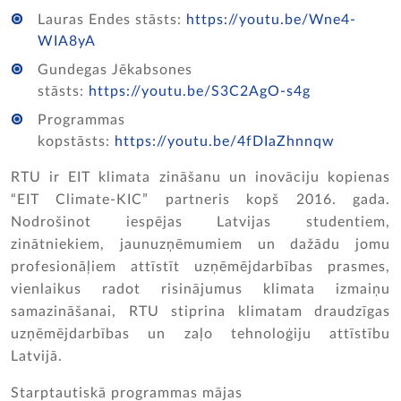
Lauras Endes stāsts:
https://youtu.be/Wne4-
WIA8yA
Gundegas Jēkabsones
stāsts:
https://youtu.be/S3C2AgO-s4g
Programmas
kopstāsts:
https://youtu.be/4fDIaZhnnqw
RTU ir EIT klimata zināšanu un inovāciju kopienas
“EIT Climate-KIC” partneris kopš 2016. gada.
Nodrošinot iespējas Latvijas studentiem,
zinātniekiem, jaunuzņēmumiem un dažādu jomu
profesionāļiem attīstīt uzņēmējdarbības prasmes,
vienlaikus radot risinājumus klimata izmaiņu
samazināšanai, RTU stiprina klimatam draudzīgas
uzņēmējdarbības un zaļo tehnoloģiju attīstību
Latvijā.
Starptautiskā programmas mājas