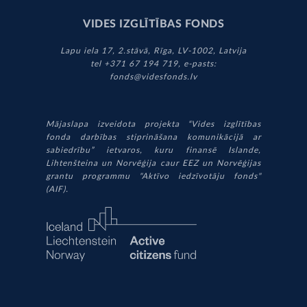
VIDES IZGLĪTĪBAS FONDS
Lapu iela 17, 2.stāvā, Rīga, LV-1002, Latvija
tel +371 67 194 719, e-pasts:
fonds@videsfonds.lv
Mājaslapa izveidota projekta “Vides izglītības
fonda darbības stiprināšana komunikācijā ar
sabiedrību” ietvaros, kuru finansē Islande,
Lihtenšteina un Norvēģija caur EEZ un Norvēģijas
grantu programmu "Aktīvo iedzīvotāju fonds"
(AIF).