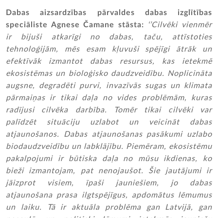
Dabas aizsardzības pārvaldes dabas izglītības
speciāliste Agnese Čamane stāsta:
‘’Cilvēki vienmēr
ir bijuši atkarīgi no dabas, taču, attīstoties
tehnoloģijām, mēs esam kļuvuši spējīgi ātrāk un
efektīvāk izmantot dabas resursus, kas ietekmē
ekosistēmas un bioloģisko daudzveidību. Noplicināta
augsne, degradēti purvi, invazīvās sugas un klimata
pārmaiņas ir tikai daļa no vides problēmām, kuras
radījusi cilvēka darbība. Tomēr tikai cilvēki var
palīdzēt situāciju uzlabot un veicināt dabas
atjaunošanos. Dabas atjaunošanas pasākumi uzlabo
biodaudzveidību un labklājību. Piemēram, ekosistēmu
pakalpojumi ir būtiska daļa no mūsu ikdienas, ko
bieži izmantojam, pat nenojaušot. Šie jautājumi ir
jāizprot visiem, īpaši jauniešiem, jo dabas
atjaunošana prasa ilgtspējīgus, apdomātus lēmumus
un laiku. Tā ir aktuāla problēma gan Latvijā, gan