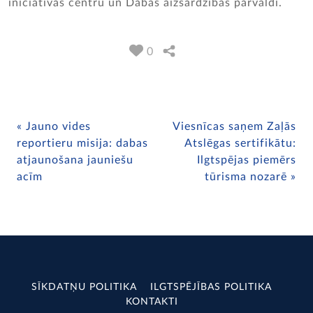
iniciatīvas centru un Dabas aizsardzības pārvaldi.
0
Jauno vides
Viesnīcas saņem Zaļās
reportieru misija: dabas
Atslēgas sertifikātu:
atjaunošana jauniešu
Ilgtspējas piemērs
acīm
tūrisma nozarē
SĪKDATŅU POLITIKA
ILGTSPĒJĪBAS POLITIKA
KONTAKTI