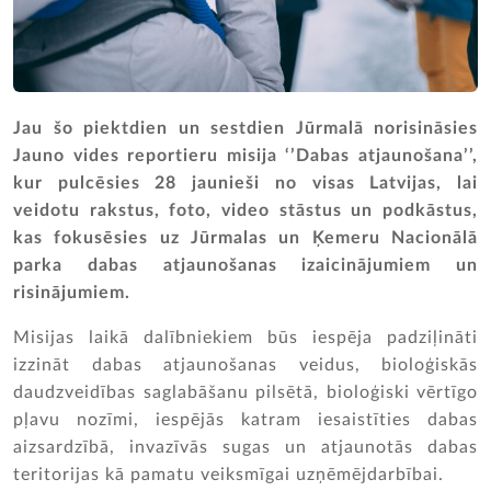
Jau šo piektdien un sestdien Jūrmalā norisināsies
Jauno vides reportieru misija ‘’Dabas atjaunošana’’,
kur pulcēsies 28 jaunieši no visas Latvijas, lai
veidotu rakstus, foto, video stāstus un podkāstus,
kas fokusēsies uz Jūrmalas un Ķemeru Nacionālā
parka dabas atjaunošanas izaicinājumiem un
risinājumiem.
Misijas laikā dalībniekiem būs iespēja padziļināti
izzināt dabas atjaunošanas veidus, bioloģiskās
daudzveidības saglabāšanu pilsētā, bioloģiski vērtīgo
pļavu nozīmi, iespējās katram iesaistīties dabas
aizsardzībā, invazīvās sugas un atjaunotās dabas
teritorijas kā pamatu veiksmīgai uzņēmējdarbībai.