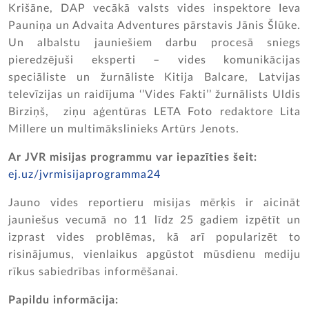
Krišāne, DAP vecākā valsts vides inspektore Ieva
Pauniņa un Advaita Adventures pārstavis Jānis Šlūke.
Un albalstu jauniešiem darbu procesā sniegs
pieredzējuši eksperti – vides komunikācijas
speciāliste un žurnāliste Kitija Balcare, Latvijas
televīzijas un raidījuma ‘’Vides Fakti’’ žurnālists Uldis
Birziņš, ziņu aģentūras LETA Foto redaktore Lita
Millere un multimākslinieks Artūrs Jenots.
Ar JVR misijas programmu var iepazīties šeit:
ej.uz/jvrmisijaprogramma24
Jauno vides reportieru misijas mērķis ir aicināt
jauniešus vecumā no 11 līdz 25 gadiem izpētīt un
izprast vides problēmas, kā arī popularizēt to
risinājumus, vienlaikus apgūstot mūsdienu mediju
rīkus sabiedrības informēšanai.
Papildu informācija: