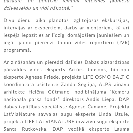
pasaulē, un politiski lēmumi ietekmēs jauniešu
dzīvesveidu un vidi nākotnē.’’
Divu dienu laikā plānotas izglītojošas ekskursijas,
intervijas ar ekspertiem, darbs ar mentoriem, kā arī
iespēja iepazīties ar līdzīgi domājošiem jauniešiem un
iegūt jaunu pieredzi Jauno vides reportieru (JVR)
programmā.
Ar zināšanām un pieredzi dalīsies Dabas aizsardzības
pārvaldes vides eksperts Artūrs Jansons, biotopu
eksperte Agnese Priede, projekta LIFE OSMO BALTIC
koordinatora asistente Zanda Segliņa, ALPS ainavu
arhitekte Helēna Gūtmane, nodibinājuma “Ķemeru
nacionālā parka fonds” direktors Andis Liepa, DAP
dabas izglītības speciāliste Agnese Čamane, Projekta
LatViaNature savvaļas augu eksperte Linda Uzule,
projekta LIFE LATVIANATURE invazīvo sugu eksperte
Santa Rutkovska, DAP vecākā eksperte Lauma